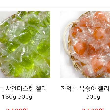
는 샤인머스켓 젤리
까먹는 복숭아 젤리 
180g 500g
500g