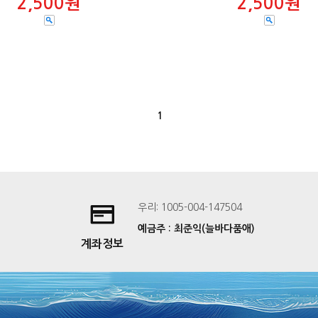
2,500원
2,500원
1
우리: 1005-004-147504
예금주 : 최준익(늘바다품애)
계좌정보