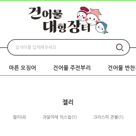
마른 오징어
건어물 주전부리
건어물 반찬
젤리
젤리
(4)
과일야채 믹스칩
(1)
크리스피 콘볼
(1)