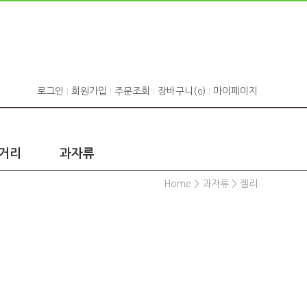
로그인
회원가입
주문조회
장바구니(
)
마이페이지
0
거리
과자류
Home
>
과자류
>
젤리