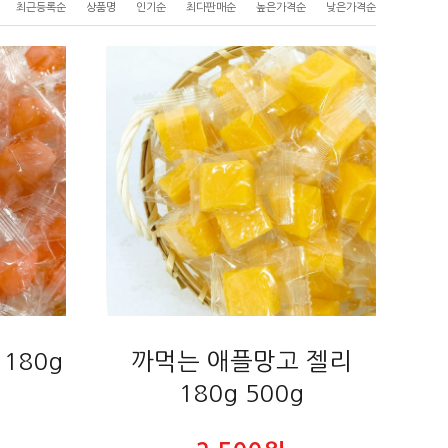
최근등록순
상품명
인기순
최다판매순
높은가격순
낮은가격순
180g
까먹는 애플망고 젤리
180g 500g