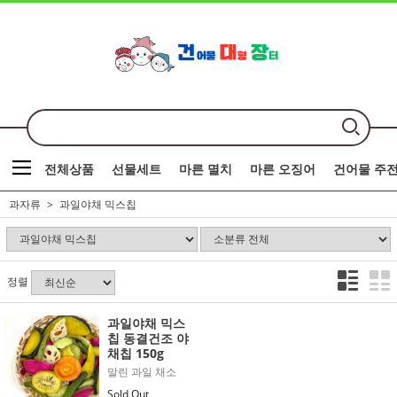
전체상품
선물세트
마른 멸치
마른 오징어
건어물 주
과자류
과일야채 믹스칩
정렬
과일야채 믹스
칩 동결건조 야
채칩 150g
말린 과일 채소
Sold Out