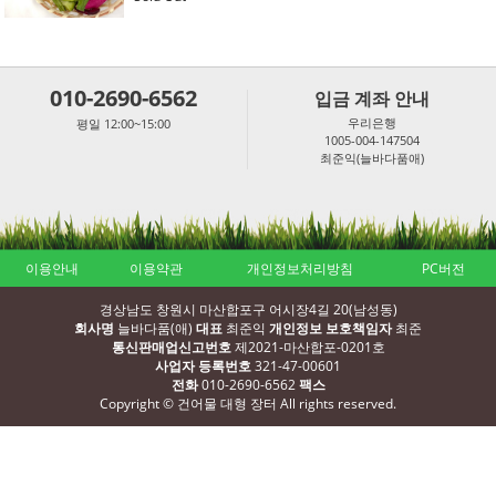
010-2690-6562
입금 계좌 안내
우리은행
평일 12:00~15:00
1005-004-147504
최준익(늘바다품애)
이용안내
이용약관
개인정보처리방침
PC버전
경상남도 창원시 마산합포구 어시장4길 20(남성동)
회사명
늘바다품(애)
대표
최준익
개인정보 보호책임자
최준
통신판매업신고번호
제2021-마산합포-0201호
사업자 등록번호
321-47-00601
전화
010-2690-6562
팩스
Copyright © 건어물 대형 장터 All rights reserved.